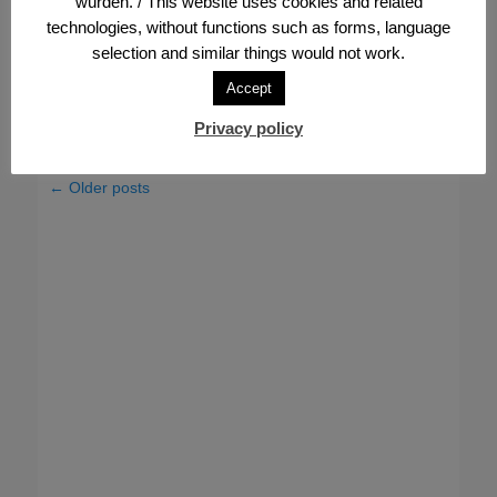
würden. / This website uses cookies and related
Join the big FVV Easter egg
technologies, without functions such as forms, language
craft challenge.
selection and similar things would not work.
Posted
Author
22. February 2021
Redaktion
Accept
on
Mehr erfahren …
Privacy policy
Post
←
Older posts
navigation