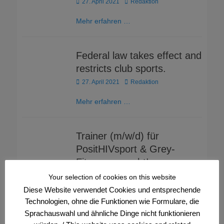
Posted
Author
27. April 2021
Redaktion
on
Mehr erfahren …
Federal law takes effect and
restricts club sports.
Posted
Author
27. April 2021
Redaktion
on
Mehr erfahren …
Trainer (m/w/d) für
PositHIVsport & Grey-
Fitness gesucht!
Posted
Author
22. March 2021
Redaktion
Your selection of cookies on this website
on
Diese Website verwendet Cookies und entsprechende
Mehr erfahren …
Technologien, ohne die Funktionen wie Formulare, die
Sprachauswahl und ähnliche Dinge nicht funktionieren