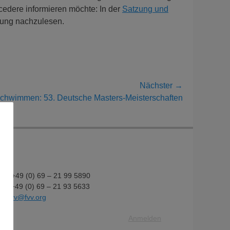
cedere informieren möchte: In der
Satzung und
mlung nachzulesen.
Nächster →
ster
chwimmen: 53. Deutsche Masters-Meisterschaften
ag:
fon: +49 (0) 69 – 21 99 5890
fax: +49 (0) 69 – 21 93 5633
il:
fvv@fvv.org
Anmelden