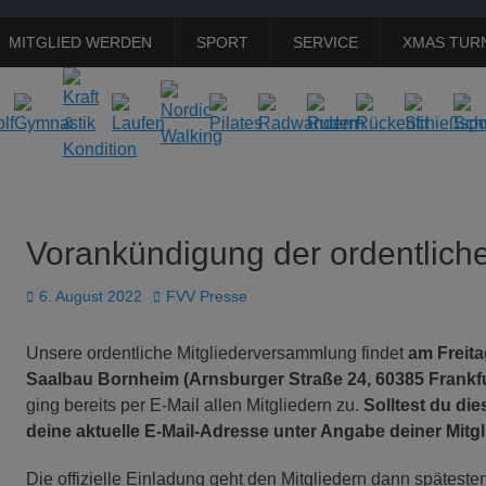
MITGLIED WERDEN
SPORT
SERVICE
XMAS TUR
Vorankündigung der ordentlich
Veröffentlicht
Autor
6. August 2022
FVV Presse
am
Unsere ordentliche Mitgliederversammlung findet
am Freita
Saalbau Bornheim (Arnsburger Straße 24, 60385 Frankf
ging bereits per E-Mail allen Mitgliedern zu.
Solltest du die
deine aktuelle E-Mail-Adresse unter Angabe deiner Mitg
Die offizielle Einladung geht den Mitgliedern dann spätes