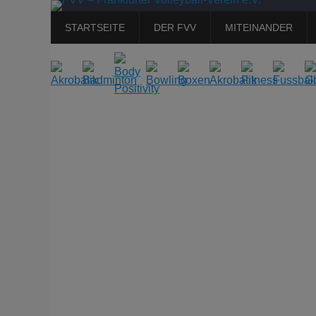
Primäres
Zum
STARTSEITE
DER FVV
MITEINANDER
Inhalt
Menü
springen