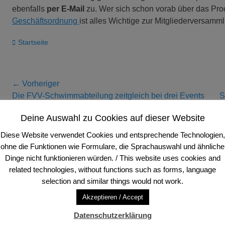
ebenfalls
per E-Mail
zu. Wer sich schon vorab über das Pro
Geschäftsordnung
ist alles Wichtige zur Mitgliederversam
Kategorien
Startseite
Beitragsnavigation
← Vorheriger
Vorheriger
Näch
Die FVV-Schwimmabteilung zeitgleich bei drei Events
S
Beitrag:
Beitr
erfolgreich
Deine Auswahl zu Cookies auf dieser Website
Diese Website verwendet Cookies und entsprechende Technologien,
ohne die Funktionen wie Formulare, die Sprachauswahl und ähnliche
Anschrift und Sitz
Dinge nicht funktionieren würden. / This website uses cookies and
related technologies, without functions such as forms, language
FVV Frankfurter Volleyball-Verein e. V.
Tele
selection and similar things would not work.
Schloßstraße 94
Tele
60486 Frankfurt am Main, Deutschland
E-Ma
Akzeptieren / Accept
Datenschutzerklärung