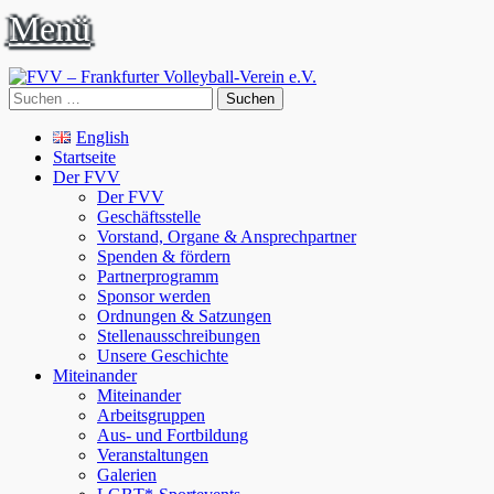
Menü
FVV - Frankfurter Volleyball-Verein e.V.
fvv. sport. miteinander. community
Suchen
nach:
Facebook
Primäres
Zum
English
Inhalt
Startseite
Menü
springen
Der FVV
Der FVV
Geschäftsstelle
Vorstand, Organe & Ansprechpartner
Spenden & fördern
Partnerprogramm
Sponsor werden
Ordnungen & Satzungen
Stellenausschreibungen
Unsere Geschichte
Miteinander
Miteinander
Arbeitsgruppen
Aus- und Fortbildung
Veranstaltungen
Galerien