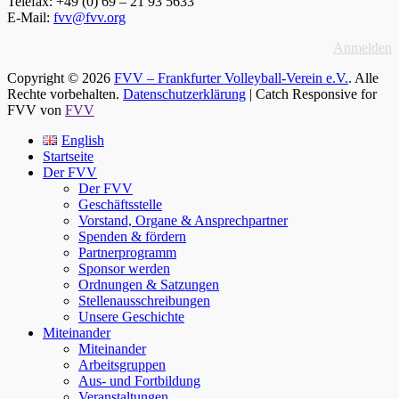
Telefax: +49 (0) 69 – 21 93 5633
E-Mail:
fvv@fvv.org
Anmelden
Copyright © 2026
FVV – Frankfurter Volleyball-Verein e.V.
. Alle
Rechte vorbehalten.
Datenschutzerklärung
| Catch Responsive for
FVV von
FVV
Nach
English
oben
Startseite
scrollen
Der FVV
Der FVV
Geschäftsstelle
Vorstand, Organe & Ansprechpartner
Spenden & fördern
Partnerprogramm
Sponsor werden
Ordnungen & Satzungen
Stellenausschreibungen
Unsere Geschichte
Miteinander
Miteinander
Arbeitsgruppen
Aus- und Fortbildung
Veranstaltungen