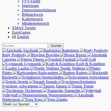
FVV-Outfit
Impressum
Datenschutzerklärung
Bildnachweis
Kaderbereich
Mitgliederbereich
XMAS Turnier
EuroGames
English
Suchen
Suchen
nach:
Akrobatik
Badminton
Body Positivity
Bowling
Boxen
Capoeira
Fitness
Fussball
Golf
Gymnastik
Kraft & Kondition
Laufen
Nordic Walking
Pilates
Radwandern
Rudern
Rückenfit
Sportschießen
Schwimmen
Segeln
Squash
Synchron- schwimmen
Tanzen
Tennis
Tischtennis
Trampolin
Volleyball
Wasserspringen
Wintersport
Yoga
Zumba