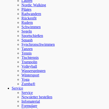
Laufen
Nordic Walking
Pilates
Radwandern
Rückenfit
Rudern
Schwimmen
Segeln
Sportschießen
Squash
Synchronschwimmen
Tanzen
Tennis
Tischtennis
Trampolin
Volleyball
Wasserspringen
Wintersport
Yoga
Zumba®
Service
Service
Newsletter bestellen
Infomaterial
Formulare