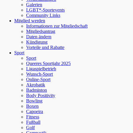
Galerien
LGBT*-Sportevents
Community Links
Mitglied werden
Informationen zur Mitgliedschaft
Mitgliedsantrag
Daten ändern
Kündigung
Vorteile und Rabatte
Sport
Sport
Queeres Sportjahr 2025
Ligaspielbetrieb
Wunsch-Sport
Online-Sport
Akrobatik
Badminton
Body Positivity
Bowling
Boxen
Capoeira
Fitness
Fußball
Golf
Gymnastik