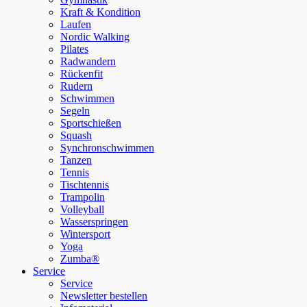
Kraft & Kondition
Laufen
Nordic Walking
Pilates
Radwandern
Rückenfit
Rudern
Schwimmen
Segeln
Sportschießen
Squash
Synchronschwimmen
Tanzen
Tennis
Tischtennis
Trampolin
Volleyball
Wasserspringen
Wintersport
Yoga
Zumba®
Service
Service
Newsletter bestellen