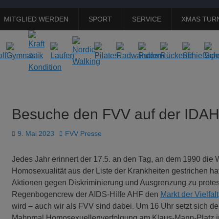
MITGLIED WERDEN
SPORT
SERVICE
XMAS TUR
Besuche den FVV auf der IDA
Veröffentlicht
Autor
9. Mai 2023
FVV Presse
am
Jedes Jahr erinnert der 17.5. an den Tag, an dem 1990 di
Homosexualität aus der Liste der Krankheiten gestrichen hat.
Aktionen gegen Diskriminierung und Ausgrenzung zu protest
Regenbogencrew der AIDS-Hilfe AHF den
Markt der Vielfalt
wird – auch wir als FVV sind dabei. Um 16 Uhr setzt sich de
Mahnmal Homosexuellenverfolgung am Klaus-Mann-Platz in