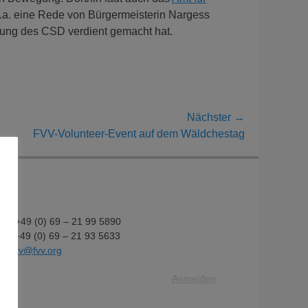
 u.a. eine Rede von Bürgermeisterin Nargess
ttung des CSD verdient gemacht hat.
Nächster →
ster
FVV-Volunteer-Event auf dem Wäldchestag
ag:
fon: +49 (0) 69 – 21 99 5890
fax: +49 (0) 69 – 21 93 5633
il:
fvv@fvv.org
Anmelden