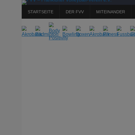
Primäres
Zum
STARTSEITE
DER FVV
MITEINANDER
Inhalt
Menü
springen