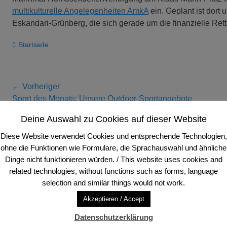
multikulturelle Angelegenheiten AmkA
ein. Geplant ist dort
Eskandari-Grünberg, die sich gerade um die finanzielle Re
Kategorien
Startseite
Beitragsnavigation
← Vorheriger
Vorheriger
Näch
Sport des Monats: Unsere Outdoor-Sportangebote
Beitrag:
Beitr
Deine Auswahl zu Cookies auf dieser Website
Diese Website verwendet Cookies und entsprechende Technologien,
Anschrift und Sitz
ohne die Funktionen wie Formulare, die Sprachauswahl und ähnliche
Dinge nicht funktionieren würden. / This website uses cookies and
FVV Frankfurter Volleyball-Verein e. V.
Tele
related technologies, without functions such as forms, language
Schloßstraße 94
Tele
selection and similar things would not work.
60486 Frankfurt am Main, Deutschland
E-Ma
Akzeptieren / Accept
Datenschutzerklärung