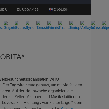
NIER
EUROGAMES
ENGLISH
Suchen
HOBITA*
e Weltgesundheitsorganisation WHO
 Der Tag wird heute genutzt, um mit vielfältigen
ieren. Auf der Hauptwache organisiert die
, der mit Zelten, Aktionen und Musik stattfinden
r Lovewalk in Richtung „Frankfurter Engel“, dem
 Bewegung. Dorthin lädt auch das
Amt für