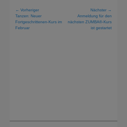
Beitragsnavigation
← Vorheriger
Nächster →
Vorheriger
Nächster
Tanzen: Neuer
Anmeldung für den
Beitrag:
Beitrag:
Fortgeschrittenen-Kurs im
nächsten ZUMBA®-Kurs
Februar
ist gestartet