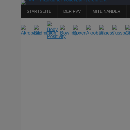
Primäres
Zum
STARTSEITE
DER FVV
MITEINANDER
Inhalt
Menü
springen