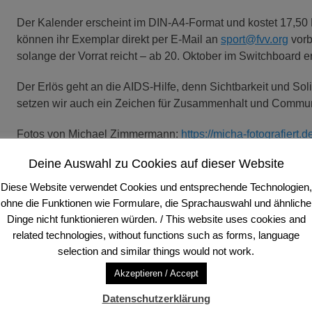
Der Kalender erscheint im DIN-A4-Format und kostet 17,50 Eu
können ihr Exemplar direkt per E-Mail an
sport@fvv.org
vorb
solange der Vorrat reicht – ab 20. Oktober im Switchboard er
Der Erlös geht an die AIDS-Hilfe, denn Sichtbarkeit und So
setzen wir auch ein Zeichen für Zusammenhalt und Commu
Fotos von Michael Zimmermann:
https://micha-fotografiert.d
Deine Auswahl zu Cookies auf dieser Website
Kategorien
Startseite
Diese Website verwendet Cookies und entsprechende Technologien,
ohne die Funktionen wie Formulare, die Sprachauswahl und ähnliche
Dinge nicht funktionieren würden. / This website uses cookies and
Beitragsnavigation
← Vorheriger
related technologies, without functions such as forms, language
Vorheriger
Näch
FVV-Skifreizeit 2026 – Pistenspaß in den
selection and similar things would not work.
Beitrag:
Beitr
französischen Alpen
Akzeptieren / Accept
Datenschutzerklärung