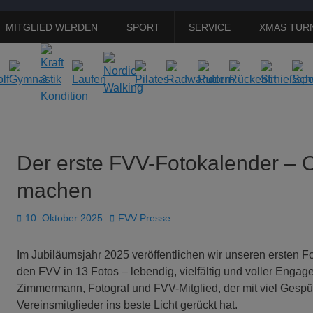
MITGLIED WERDEN
SPORT
SERVICE
XMAS TUR
Der erste FVV-Fotokalender – 
machen
Veröffentlicht
Autor
10. Oktober 2025
FVV Presse
am
Im Jubiläumsjahr 2025 veröffentlichen wir unseren ersten F
den FVV in 13 Fotos – lebendig, vielfältig und voller Enga
Zimmermann, Fotograf und FVV-Mitglied, der mit viel Gespür
Vereinsmitglieder ins beste Licht gerückt hat.