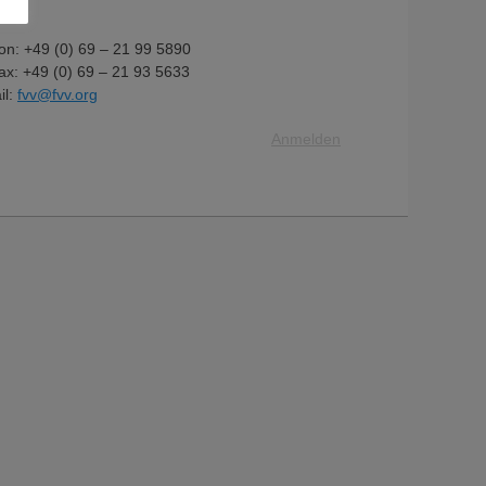
fon: +49 (0) 69 – 21 99 5890
fax: +49 (0) 69 – 21 93 5633
il:
fvv@fvv.org
Anmelden