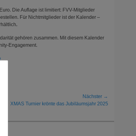
ro. Die Auflage ist limitiert: FVV-Mitglieder
estellen. Für Nichtmitglieder ist der Kalender –
hältlich
.
lidarität gehören zusammen. Mit diesem Kalender
nity-Engagement.
e
Nächster →
ster
XMAS Turnier krönte das Jubiläumsjahr 2025
ag: