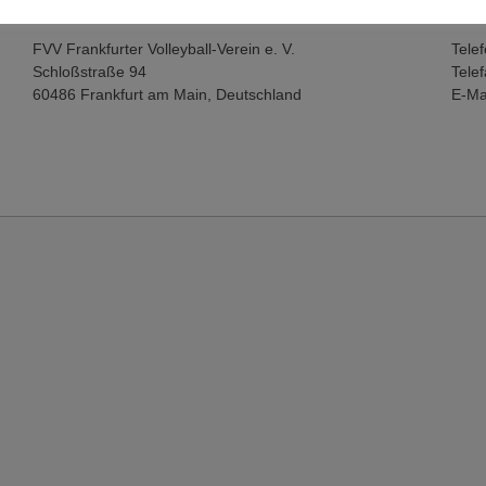
Anschrift und Sitz
FVV Frankfurter Volleyball-Verein e. V.
Tele
Schloßstraße 94
Tele
60486 Frankfurt am Main, Deutschland
E-Ma